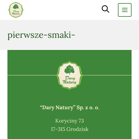
Search
for:
pierwsze-smaki-
“Dary Natury” Sp. z o. o.
Koryciny 73
17-315 Grodzisk