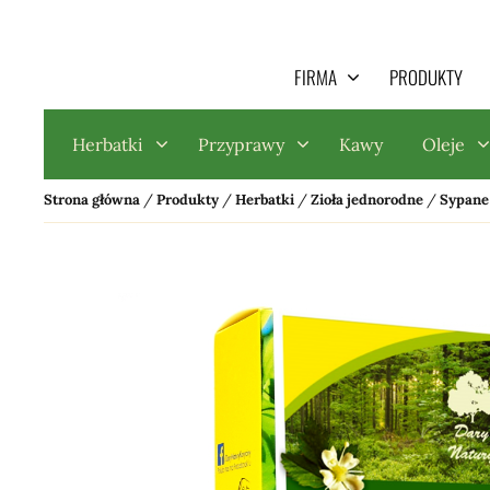
Search
FIRMA
PRODUKTY
for:
Herbatki
Przyprawy
Kawy
Oleje
Strona główna
/
Produkty
/
Herbatki
/
Zioła jednorodne
/
Sypane