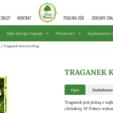
SKLEP
KONTAKT
PIJALNIA ZIÓŁ
ZIOŁOWY ZAK
Soki Syropy Napoje
Przetwory
Suplementy 
/
Traganek Korzeń (50 g)
TRAGANEK K
Opis
Dodatkowe 
Traganek jest jedną z na
chińskiej. W Polsce wykor