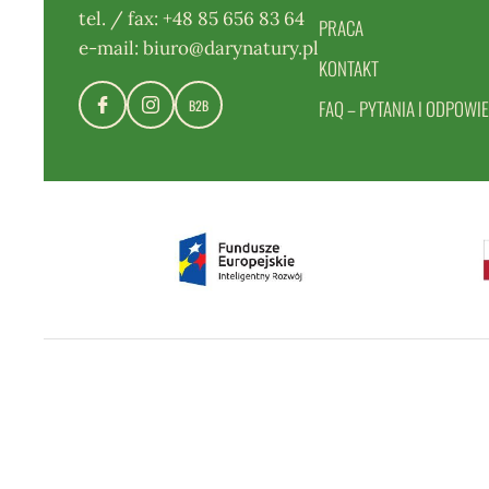
tel. / fax:
+48 85 656 83 64
PRACA
e-mail:
biuro@darynatury.pl
KONTAKT
FAQ – PYTANIA I ODPOWIE
B2B