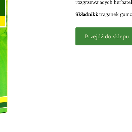
rozgrzewających herbate
Składniki:
traganek gumod
Przejdź do sklepu