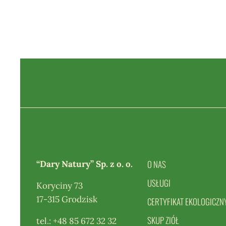
O NAS
“Dary Natury” Sp. z o. o.
USŁUGI
Koryciny 73
17-315 Grodzisk
CERTYFIKAT EKOLOGICZN
SKUP ZIÓŁ
tel.:
+48 85 672 32 32