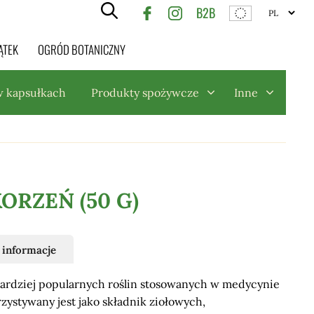
B2B
ĄTEK
OGRÓD BOTANICZNY
w kapsułkach
Produkty spożywcze
Inne
ORZEŃ (50 G)
informacje
jbardziej popularnych roślin stosowanych w medycynie
zystywany jest jako składnik ziołowych,