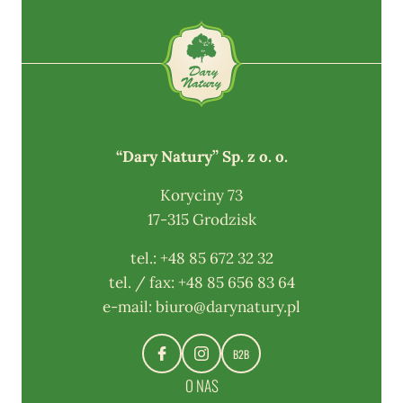
“Dary Natury” Sp. z o. o.
Koryciny 73
17-315 Grodzisk
tel.:
+48 85 672 32 32
tel. / fax:
+48 85 656 83 64
e-mail:
biuro@darynatury.pl
B2B
O NAS