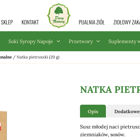
SKLEP
KONTAKT
PIJALNIA ZIÓŁ
ZIOŁOWY ZAK
Soki Syropy Napoje
Przetwory
Suplementy 
onalne
/
Natka pietruszki (20 g)
NATKA PIETR
Opis
Dodatkowe 
Susz młodej naci pietrusz
ziemniaków, sosów.