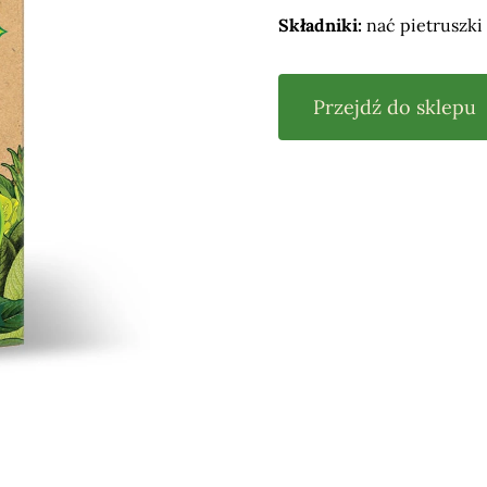
Składniki:
nać pietruszki
Przejdź do sklepu