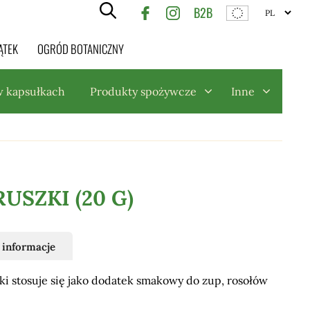
B2B
ĄTEK
OGRÓD BOTANICZNY
w kapsułkach
Produkty spożywcze
Inne
USZKI (20 G)
informacje
ki stosuje się jako dodatek smakowy do zup, rosołów