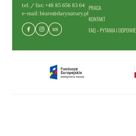
tel. / fax:
+48 85 656 83 64
PRACA
e-mail:
biuro@darynatury.pl
KONTAKT
FAQ – PYTANIA I ODPOWIE
B2B