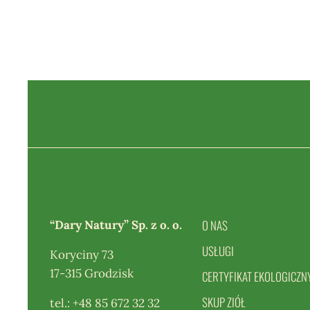
O NAS
“Dary Natury” Sp. z o. o.
USŁUGI
Koryciny 73
17-315 Grodzisk
CERTYFIKAT EKOLOGICZN
SKUP ZIÓŁ
tel.:
+48 85 672 32 32