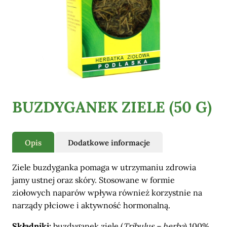
Pozostałe
BUZDYGANEK ZIELE (50 G)
Opis
Dodatkowe informacje
Ziele buzdyganka pomaga w utrzymaniu zdrowia
jamy ustnej oraz skóry. Stosowane w formie
ziołowych naparów wpływa również korzystnie na
narządy płciowe i aktywność hormonalną.
Składniki:
buzdyganek ziele (
Tribulus – herba
) 100%.